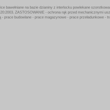
ełniane na bazie dzianiny z interlocku powlekane szorstkowany
EN 420:2003. ZASTOSOWANIE - ochrona rąk przed mechanicznymi usz
ą - prace budowlane - prace magazynowe - prace przeładunkowe - tran