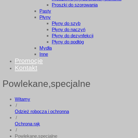
Proszki do szorowania
Pasty
Płyny
Płyny do szyb
Płyny do naczyń
Płyny do dezynfekcji
Płyny do podłóg
Mydła
Inne
Promocje
Kontakt
Powlekane,specjalne
Witamy
/
Odzież robocza i ochronna
/
Ochrona rąk
/
Powlekane,specjalne