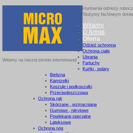
Hurtownia odzieży robocze
Służymy fachowym doradz
Witamy
O firmie
Oferta
Odzież ochronna
Ochrona ciała
Ubrania
Witamy na naszej stronie internetowej!
Fartuchy
Kurtki , polary
Bielizna
Kamizelki
Koszule i podkoszulki
Przeciwdeszczowa
Ochrona rąk
Skórzane , wzmacniane
Gumowe , nitrylowe
Powlekane,specjalne
Lateksowe
Ochrona nóg