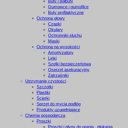
Buty i półbuty
Gumowce i gumofilce
Buty profilaktyczne
Ochrona głowy
Czapki
Okulary
Ochronniki słuchu
Maski
Ochrona na wysokości
Amortyzatory
Linki
Szelki bezpieczeństwa
Osprzęt asekuracyjny
Zatrzaśniki
Utrzymanie czystości
Szczotki
Plastiki
Ścierki
Sprzęt do mycia podłóg
Produkty uzupełniające
Chemia gospodarcza
Proszki
Proszki i płyny do prania , płukania