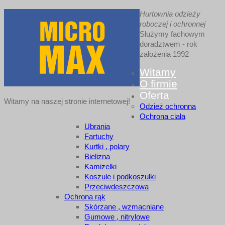
Hurtownia odzieży
roboczej i ochronnej
Służymy fachowym
doradztwem - rok
założenia 1992
Witamy
O firmie
Oferta
Witamy na naszej stronie internetowej!
Odzież ochronna
Ochrona ciała
Ubrania
Fartuchy
Kurtki , polary
Bielizna
Kamizelki
Koszule i podkoszulki
Przeciwdeszczowa
Ochrona rąk
Skórzane , wzmacniane
Gumowe , nitrylowe