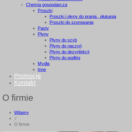
Chemia gospodarcza
Proszki
Proszki i płyny do prania , płukania
Proszki do szorowania
Pasty
Płyny
Płyny do szyb
Płyny do naczyń
Płyny do dezynfekcji
Płyny do podłóg
Mydła
Inne
Promocje
Kontakt
O firmie
Witamy
/
O firmie