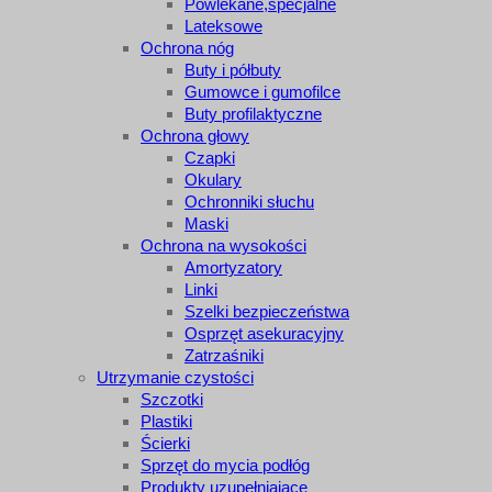
Powlekane,specjalne
Lateksowe
Ochrona nóg
Buty i półbuty
Gumowce i gumofilce
Buty profilaktyczne
Ochrona głowy
Czapki
Okulary
Ochronniki słuchu
Maski
Ochrona na wysokości
Amortyzatory
Linki
Szelki bezpieczeństwa
Osprzęt asekuracyjny
Zatrzaśniki
Utrzymanie czystości
Szczotki
Plastiki
Ścierki
Sprzęt do mycia podłóg
Produkty uzupełniające