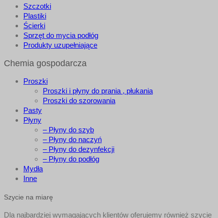
Szczotki
Plastiki
Ścierki
Sprzęt do mycia podłóg
Produkty uzupełniające
Chemia gospodarcza
Proszki
Proszki i płyny do prania , płukania
Proszki do szorowania
Pasty
Płyny
– Płyny do szyb
– Płyny do naczyń
– Płyny do dezynfekcji
– Płyny do podłóg
Mydła
Inne
Szycie na miarę
Dla najbardziej wymagających klientów oferujemy również szycie