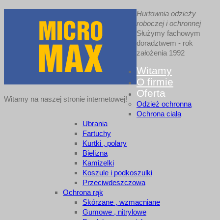
Hurtownia odzieży
roboczej i ochronnej
Służymy fachowym
doradztwem - rok
założenia 1992
Witamy
O firmie
Oferta
Witamy na naszej stronie internetowej!
Odzież ochronna
Ochrona ciała
Ubrania
Fartuchy
Kurtki , polary
Bielizna
Kamizelki
Koszule i podkoszulki
Przeciwdeszczowa
Ochrona rąk
Skórzane , wzmacniane
Gumowe , nitrylowe