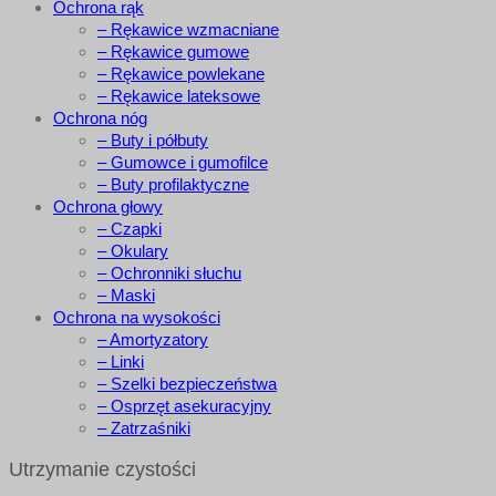
Ochrona rąk
– Rękawice wzmacniane
– Rękawice gumowe
– Rękawice powlekane
– Rękawice lateksowe
Ochrona nóg
– Buty i półbuty
– Gumowce i gumofilce
– Buty profilaktyczne
Ochrona głowy
– Czapki
– Okulary
– Ochronniki słuchu
– Maski
Ochrona na wysokości
– Amortyzatory
– Linki
– Szelki bezpieczeństwa
– Osprzęt asekuracyjny
– Zatrzaśniki
Utrzymanie czystości