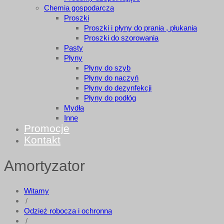
Chemia gospodarcza
Proszki
Proszki i płyny do prania , płukania
Proszki do szorowania
Pasty
Płyny
Płyny do szyb
Płyny do naczyń
Płyny do dezynfekcji
Płyny do podłóg
Mydła
Inne
Promocje
Kontakt
Amortyzator
Witamy
/
Odzież robocza i ochronna
/