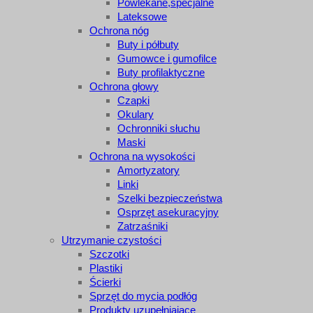
Powlekane,specjalne
Lateksowe
Ochrona nóg
Buty i półbuty
Gumowce i gumofilce
Buty profilaktyczne
Ochrona głowy
Czapki
Okulary
Ochronniki słuchu
Maski
Ochrona na wysokości
Amortyzatory
Linki
Szelki bezpieczeństwa
Osprzęt asekuracyjny
Zatrzaśniki
Utrzymanie czystości
Szczotki
Plastiki
Ścierki
Sprzęt do mycia podłóg
Produkty uzupełniające